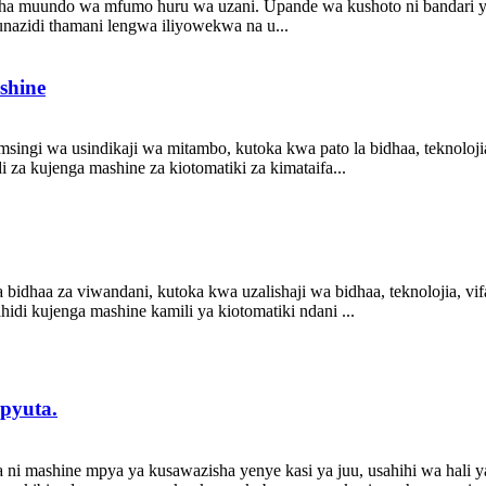
isha muundo wa mfumo huru wa uzani. Upande wa kushoto ni bandari ya
 unazidi thamani lengwa iliyowekwa na u...
shine
ngi wa usindikaji wa mitambo, kutoka kwa pato la bidhaa, teknolojia, v
i za kujenga mashine za kiotomatiki za kimataifa...
dhaa za viwandani, kutoka kwa uzalishaji wa bidhaa, teknolojia, vifaa,
hidi kujenga mashine kamili ya kiotomatiki ndani ...
pyuta.
i mashine mpya ya kusawazisha yenye kasi ya juu, usahihi wa hali ya j