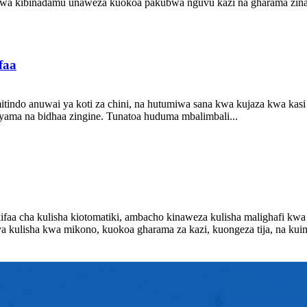
ji wa kibinadamu unaweza kuokoa pakubwa nguvu kazi na gharama zin
faa
itindo anuwai ya koti za chini, na hutumiwa sana kwa kujaza kwa kasi y
nyama na bidhaa zingine. Tunatoa huduma mbalimbali...
ifaa cha kulisha kiotomatiki, ambacho kinaweza kulisha malighafi kw
 kulisha kwa mikono, kuokoa gharama za kazi, kuongeza tija, na kuima