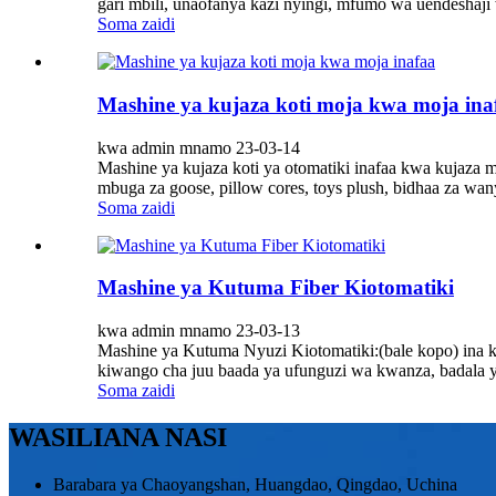
gari mbili, unaofanya kazi nyingi, mfumo wa uendesha
Soma zaidi
Mashine ya kujaza koti moja kwa moja ina
kwa admin mnamo 23-03-14
Mashine ya kujaza koti ya otomatiki inafaa kwa kujaza m
mbuga za goose, pillow cores, toys plush, bidhaa za wa
Soma zaidi
Mashine ya Kutuma Fiber Kiotomatiki
kwa admin mnamo 23-03-13
Mashine ya Kutuma Nyuzi Kiotomatiki:(bale kopo) ina k
kiwango cha juu baada ya ufunguzi wa kwanza, badala ya
Soma zaidi
WASILIANA NASI
Barabara ya Chaoyangshan, Huangdao, Qingdao, Uchina