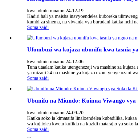
kwa admin mnamo 24-12-19
Kadiri hali ya maisha inavyoendelea kuboreka ulimweng
kumbi za sinema, na viwanja vya burudani katika nchi 
Soma zaidi
Ufumbuzi wa kujaza ubunifu kwa tasnia y
kwa admin mnamo 24-12-06
Tuna utaalam katika utengenezaji wa mashine za kujaza za
ya mizani 24 na mashine ya kujaza uzani yenye uzani wa
Soma zaidi
Ubunifu na Miundo: Kuinua Viwango vya 
kwa admin mnamo 24-09-20
Katika soko la kimataifa linaloendelea kubadilika, kuka
wa kujitolea kwetu kufikia na kuzidi matarajio ya soko la
Soma zaidi