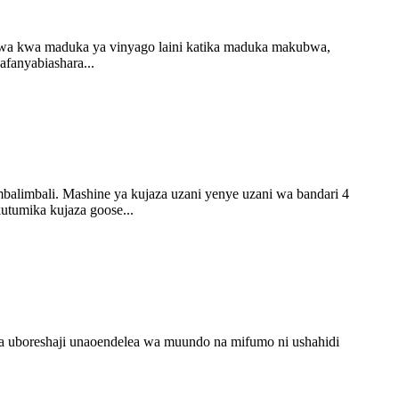
shwa kwa maduka ya vinyago laini katika maduka makubwa,
fanyabiashara...
a mbalimbali. Mashine ya kujaza uzani yenye uzani wa bandari 4
utumika kujaza goose...
 kwa uboreshaji unaoendelea wa muundo na mifumo ni ushahidi