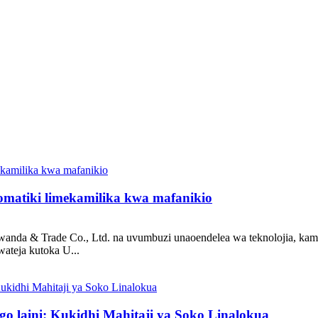
tomatiki limekamilika kwa mafanikio
anda & Trade Co., Ltd. na uvumbuzi unaoendelea wa teknolojia, kamp
wateja kutoka U...
o laini: Kukidhi Mahitaji ya Soko Linalokua