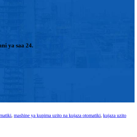
ni ya saa 24.
matiki
,
mashine ya kupima uzito na kujaza otomatiki
,
kujaza uzito