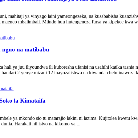
uni, mahitaji ya vinyago laini yameongezeka, na kusababisha kuanzi
na maeneo mbalimbali. Mtindo huu hutengeneza fursa ya kipekee kwa wa
a nguo na matibabu
 hali ya juu iliyoundwa ili kuboresha ufanisi na usahihi katika tasni
 bandari 2 yenye mizani 12 inayozalishwa na kiwanda chetu inaweza k
Soko la Kimataifa
a mbele ya mkondo sio tu matarajio lakini ni lazima. Kujitolea kwetu
 dunia. Harakati hii isiyo na kikomo ya ...