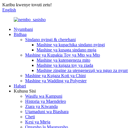
Karibu kwenye tovuti zetu!
English
Nyumbani
Bidhaa
Sindano nyingi & cherehani
Mashine ya kupachika sindano nyingi
Mashine ya kusaga sindano moja
Mashine ya Kupakia Toy ya Mto wa Mto
Mashine ya kutengeneza mito
Mashine ya kujaza toy ya ziada
Mashine zingine za utengenezaji wa nguo za nyu
Mashine ya Kujaza Koti ya Chini
Mashine ya Wadding ya Polyester
Habari
Kuhusu Sisi
Wasifu wa Kampuni
Historia ya Maendeleo
Ziara ya Kiwanda
Utamaduni wa Biashara
Cheti
Kesi ya Mteja
Onyesho la Maonyesho