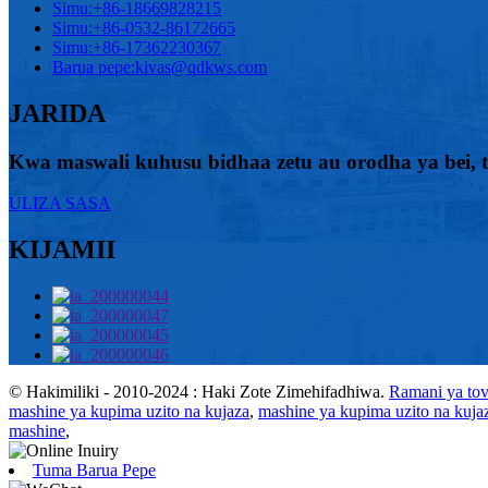
Simu:
+86-18669828215
Simu:
+86-0532-86172665
Simu:
+86-17362230367
Barua pepe:
kivas@qdkws.com
JARIDA
Kwa maswali kuhusu bidhaa zetu au orodha ya bei, ta
ULIZA SASA
KIJAMII
© Hakimiliki - 2010-2024 : Haki Zote Zimehifadhiwa.
Ramani ya tov
mashine ya kupima uzito na kujaza
,
mashine ya kupima uzito na kujaz
mashine
,
Tuma Barua Pepe