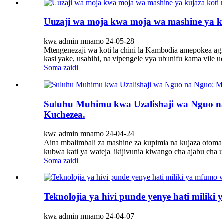
Uuzaji wa moja kwa moja wa mashine ya k
kwa admin mnamo 24-05-28
Mtengenezaji wa koti la chini la Kambodia amepokea agi
kasi yake, usahihi, na vipengele vya ubunifu kama vile uo
Soma zaidi
Suluhu Muhimu kwa Uzalishaji wa Nguo na
Kuchezea.
kwa admin mnamo 24-04-24
Aina mbalimbali za mashine za kupimia na kujaza otomati
kubwa kati ya wateja, ikijivunia kiwango cha ajabu cha u
Soma zaidi
Teknolojia ya hivi punde yenye hati miliki
kwa admin mnamo 24-04-07