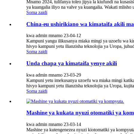
Mnamo 2024, tulifanya toleo jipya la kiufundi na kusas
ya kuangalia iliyo na valve ya kuangalia. Wakati mlisho
Soma zaidi
China-eu ushirikiano wa kimataifa akili ma
kwa admin mnamo 23-04-12
Kampuni yangu ilikusanya miaka mingi ya uzoefu wa kimsi
hivyo kampuni yetu ilianzisha teknolojia ya Uropa, juhud
Soma zaidi
Unda chapa ya kimataifa yenye akili
kwa admin mnamo 23-03-29
Kampuni yetu imekusanya uzoefu wa miaka mingi katika bi
hivyo kampuni yetu ilianzisha teknolojia ya Uropa, kujita
Soma zaidi
Mashine ya kukata nyuzi otomatiki ya kom
kwa admin mnamo 23-03-14
Mashine ya kutengenezea nyuzi kiotomatiki ya kompyuta n