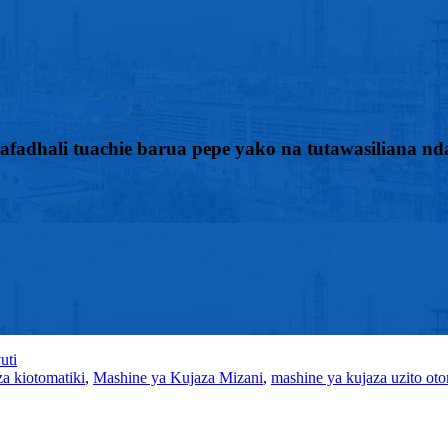
fadhali tuachie barua pepe yako na tutawasiliana nda
uti
a kiotomatiki
,
Mashine ya Kujaza Mizani
,
mashine ya kujaza uzito oto