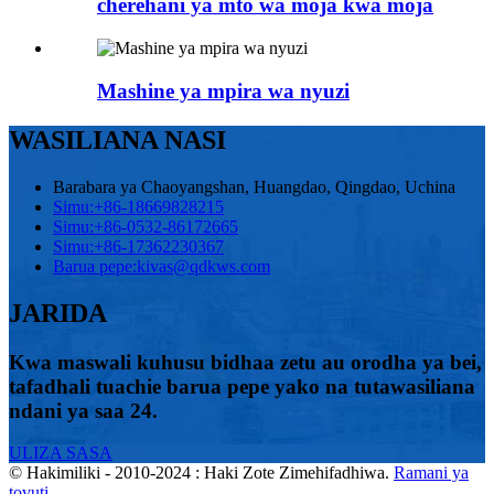
cherehani ya mto wa moja kwa moja
Mashine ya mpira wa nyuzi
WASILIANA NASI
Barabara ya Chaoyangshan, Huangdao, Qingdao, Uchina
Simu:
+86-18669828215
Simu:
+86-0532-86172665
Simu:
+86-17362230367
Barua pepe:
kivas@qdkws.com
JARIDA
Kwa maswali kuhusu bidhaa zetu au orodha ya bei,
tafadhali tuachie barua pepe yako na tutawasiliana
ndani ya saa 24.
ULIZA SASA
© Hakimiliki - 2010-2024 : Haki Zote Zimehifadhiwa.
Ramani ya
tovuti