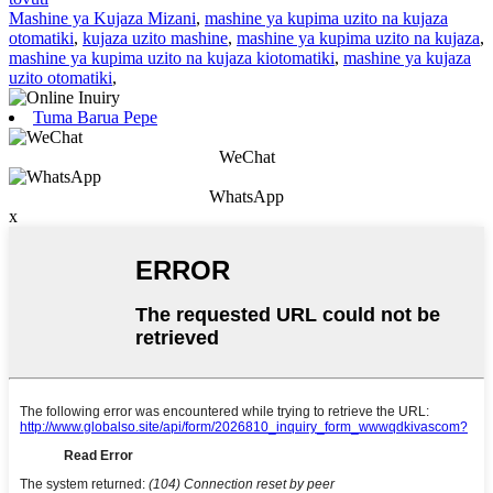
Mashine ya Kujaza Mizani
,
mashine ya kupima uzito na kujaza
otomatiki
,
kujaza uzito mashine
,
mashine ya kupima uzito na kujaza
,
mashine ya kupima uzito na kujaza kiotomatiki
,
mashine ya kujaza
uzito otomatiki
,
Tuma Barua Pepe
WeChat
WhatsApp
x