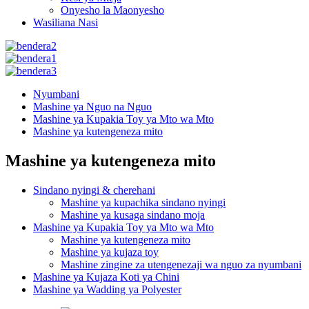
Onyesho la Maonyesho
Wasiliana Nasi
Nyumbani
Mashine ya Nguo na Nguo
Mashine ya Kupakia Toy ya Mto wa Mto
Mashine ya kutengeneza mito
Mashine ya kutengeneza mito
Sindano nyingi & cherehani
Mashine ya kupachika sindano nyingi
Mashine ya kusaga sindano moja
Mashine ya Kupakia Toy ya Mto wa Mto
Mashine ya kutengeneza mito
Mashine ya kujaza toy
Mashine zingine za utengenezaji wa nguo za nyumbani
Mashine ya Kujaza Koti ya Chini
Mashine ya Wadding ya Polyester