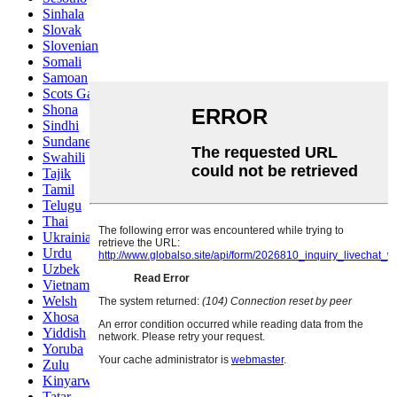
Sinhala
Slovak
Slovenian
Somali
Samoan
Scots Gaelic
Shona
Sindhi
Sundanese
Swahili
Tajik
Tamil
Telugu
Thai
Ukrainian
Urdu
Uzbek
Vietnamese
Welsh
Xhosa
Yiddish
Yoruba
Zulu
Kinyarwanda
Tatar