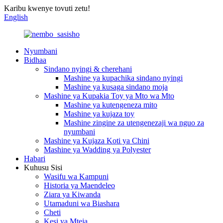
Karibu kwenye tovuti zetu!
English
Nyumbani
Bidhaa
Sindano nyingi & cherehani
Mashine ya kupachika sindano nyingi
Mashine ya kusaga sindano moja
Mashine ya Kupakia Toy ya Mto wa Mto
Mashine ya kutengeneza mito
Mashine ya kujaza toy
Mashine zingine za utengenezaji wa nguo za
nyumbani
Mashine ya Kujaza Koti ya Chini
Mashine ya Wadding ya Polyester
Habari
Kuhusu Sisi
Wasifu wa Kampuni
Historia ya Maendeleo
Ziara ya Kiwanda
Utamaduni wa Biashara
Cheti
Kesi ya Mteja