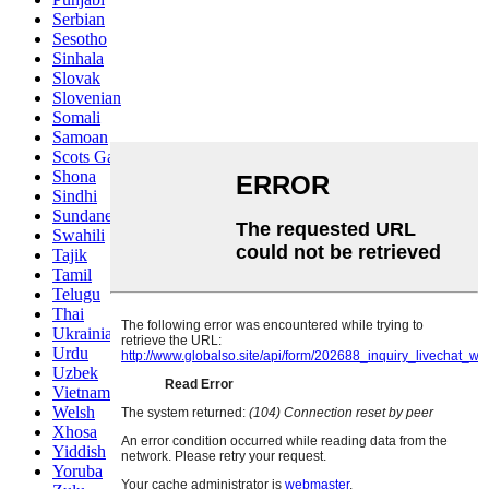
Serbian
Sesotho
Sinhala
Slovak
Slovenian
Somali
Samoan
Scots Gaelic
Shona
Sindhi
Sundanese
Swahili
Tajik
Tamil
Telugu
Thai
Ukrainian
Urdu
Uzbek
Vietnamese
Welsh
Xhosa
Yiddish
Yoruba