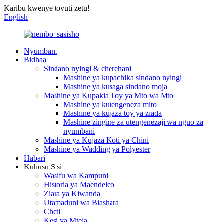
Karibu kwenye tovuti zetu!
English
Nyumbani
Bidhaa
Sindano nyingi & cherehani
Mashine ya kupachika sindano nyingi
Mashine ya kusaga sindano moja
Mashine ya Kupakia Toy ya Mto wa Mto
Mashine ya kutengeneza mito
Mashine ya kujaza toy ya ziada
Mashine zingine za utengenezaji wa nguo za
nyumbani
Mashine ya Kujaza Koti ya Chini
Mashine ya Wadding ya Polyester
Habari
Kuhusu Sisi
Wasifu wa Kampuni
Historia ya Maendeleo
Ziara ya Kiwanda
Utamaduni wa Biashara
Cheti
Kesi ya Mteja