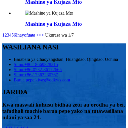
Mashine ya Kujaza Mto
Mashine ya Kujaza Mto
1
2
3
4
5
6
Inayofuata >
>>
Ukurasa wa 1/7
WASILIANA NASI
Barabara ya Chaoyangshan, Huangdao, Qingdao, Uchina
Simu:
+86-18669828215
Simu:
+86-0532-86172665
Simu:
+86-17362230367
Barua pepe:
kivas@qdkws.com
JARIDA
Kwa maswali kuhusu bidhaa zetu au orodha ya bei,
tafadhali tuachie barua pepe yako na tutawasiliana
ndani ya saa 24.