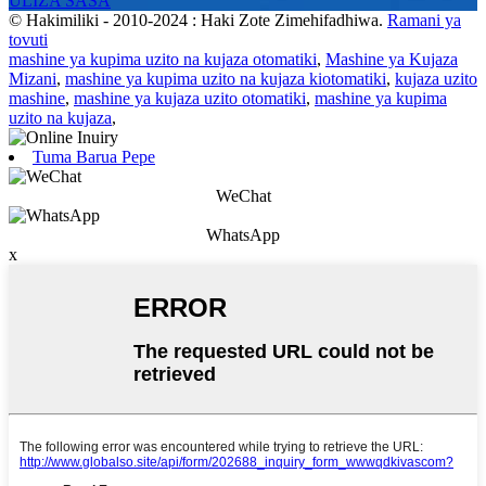
ULIZA SASA
© Hakimiliki - 2010-2024 : Haki Zote Zimehifadhiwa.
Ramani ya
tovuti
mashine ya kupima uzito na kujaza otomatiki
,
Mashine ya Kujaza
Mizani
,
mashine ya kupima uzito na kujaza kiotomatiki
,
kujaza uzito
mashine
,
mashine ya kujaza uzito otomatiki
,
mashine ya kupima
uzito na kujaza
,
Tuma Barua Pepe
WeChat
WhatsApp
x